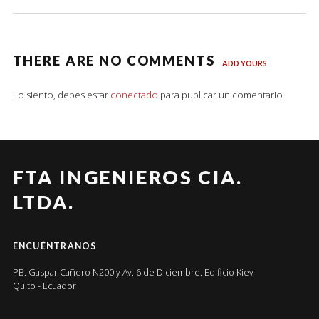
THERE ARE NO COMMENTS
ADD YOURS
Lo siento, debes estar
conectado
para publicar un comentario.
FTA INGENIEROS CIA.
LTDA.
ENCUÉNTRANOS
PB. Gaspar Cañero N200 y Av. 6 de Diciembre. Edificio Kiev
Quito - Ecuador